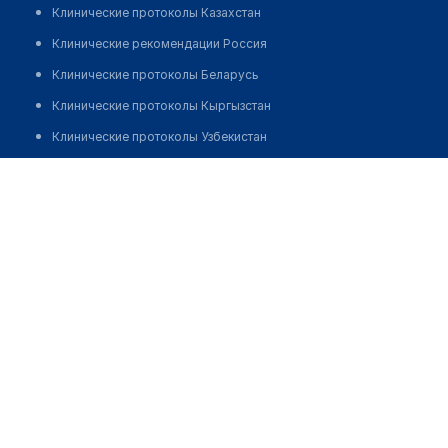
Клинические протоколы Казахстан
Клинические рекомендации Россия
Клинические протоколы Беларусь
Клинические протоколы Кыргызстан
Клинические протоколы Узбекистан
Клинические протоколы диагностики и лечения
Синицына Елена Александровна
Обзоры мировой медицинской периодики
Заболевания: обзорные статьи
Новости здравоохранения
Медикаменты
Лабораторные показатели
Медицинские термины
Мобильные приложения
клиникам
МИС для клиники