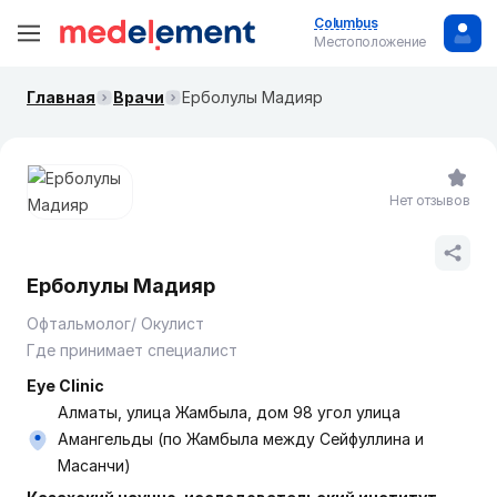
Columbus
Местоположение
Главная
Врачи
Ерболулы Мадияр
Нет отзывов
Ерболулы Мадияр
Офтальмолог/ Окулист
Где принимает специалист
Eye Clinic
Алматы, улица Жамбыла, дом 98 угол улица
Амангельды (по Жамбыла между Сейфуллина и
Масанчи)