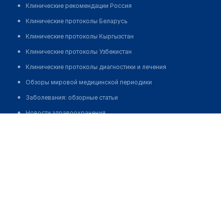
Клинические рекомендации Россия
Клинические протоколы Беларусь
Клинические протоколы Кыргызстан
Клинические протоколы Узбекистан
Клинические протоколы диагностики и лечения
Обзоры мировой медицинской периодики
Заболевания: обзорные статьи
Новости здравоохранения
Ерболулы Мадияр
Медикаменты
Лабораторные показатели
Медицинские термины
Мобильные приложения
клиникам
МИС для клиники
МИС для клиники в Казахстане