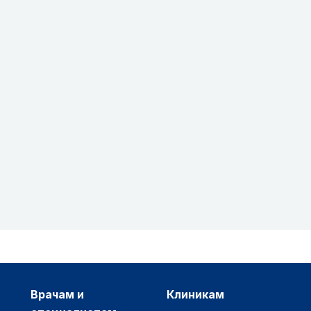
врачам и
клиникам