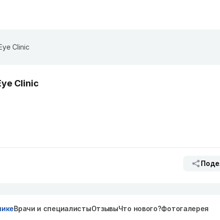
Eye Clinic
Eye Clinic
Поде
нике
Врачи и специалисты
Отзывы
Что нового?
Фотогалерея