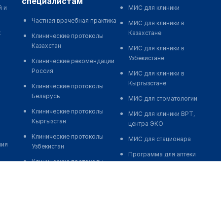
специалистам
й и
МИС для клиники
Частная врачебная практика
МИС для клиники в
к
Казахстане
Клинические протоколы
Казахстан
МИС для клиники в
Узбекистане
Клинические рекомендации
Россия
МИС для клиники в
Кыргызстане
Клинические протоколы
Беларусь
МИС для стоматологии
Клинические протоколы
МИС для клиники ВРТ,
Кыргызстан
центра ЭКО
Клинические протоколы
МИС для стационара
ния
Узбекистан
Программа для аптеки
Клинические протоколы
Автоматизация блока
диагностики и лечения
питания
Обзоры мировой
Реклама и продвижение
медицинской периодики
клиник
Заболевания: обзорные
Разработка сайта клиники