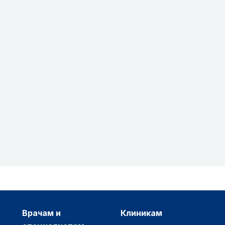
врачам и
клиникам