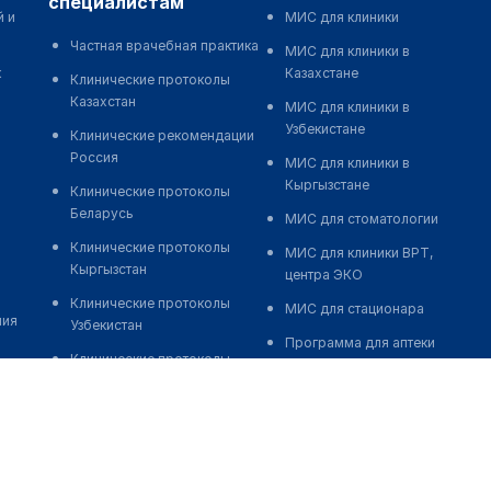
специалистам
й и
МИС для клиники
Частная врачебная практика
МИС для клиники в
к
Казахстане
Клинические протоколы
Казахстан
МИС для клиники в
Узбекистане
Клинические рекомендации
Россия
МИС для клиники в
Кыргызстане
Клинические протоколы
Беларусь
МИС для стоматологии
Клинические протоколы
МИС для клиники ВРТ,
Кыргызстан
центра ЭКО
Клинические протоколы
МИС для стационара
ния
Узбекистан
Программа для аптеки
Клинические протоколы
Автоматизация блока
диагностики и лечения
питания
Обзоры мировой
Реклама и продвижение
медицинской периодики
клиник
Заболевания: обзорные
Разработка сайта клиники