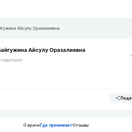
йгужина Айсулу Оразалиевна
Байгужина Айсулу Оразалиевна
Стоматолог
Поде
О враче
Где принимает
Отзывы