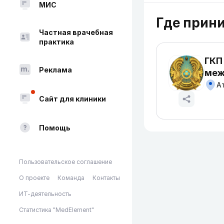
МИС
Где прин
Частная врачебная
практика
ГКП
Реклама
меж
Ат
Сайт для клиники
Помощь
Пользовательское соглашение
О проекте
Команда
Контакты
ИТ-деятельность
Статистика "MedElement"