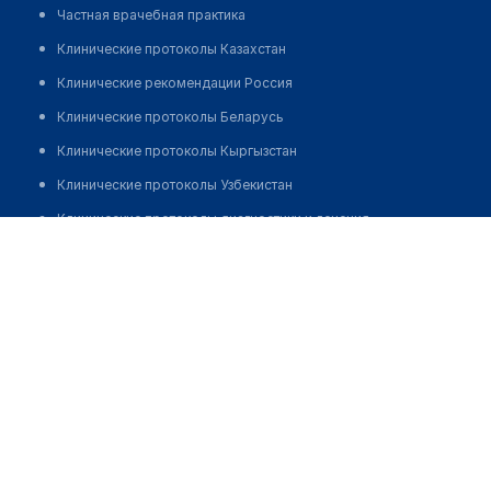
Частная врачебная практика
Клинические протоколы Казахстан
Клинические рекомендации Россия
Клинические протоколы Беларусь
Клинические протоколы Кыргызстан
Клинические протоколы Узбекистан
Клинические протоколы диагностики и лечения
Рыбакова Мария Владимировна
Обзоры мировой медицинской периодики
Заболевания: обзорные статьи
Новости здравоохранения
Медикаменты
Лабораторные показатели
Медицинские термины
Мобильные приложения
клиникам