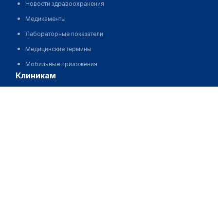
Новости здравоохранения
Медикаменты
Лабораторные показатели
Медицинские термины
Мобильные приложения
клиникам
Лечебно-диагностический центр "АВИЦЕННА"
МИС для клиники
МИС для клиники в Казахстане
Позвонить
МИС для клиники в Узбекистане
МИС для клиники в Кыргызстане
МИС для стоматологии
МИС для клиники ВРТ, центра ЭКО
МИС для стационара
Программа для аптеки
Автоматизация блока питания