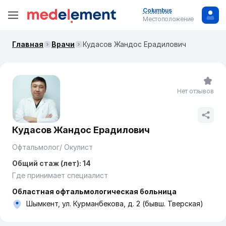
Columbus
Местоположение
Главная
Врачи
Кудасов Жандос Ерадилович
Нет отзывов
Кудасов Жандос Ерадилович
Офтальмолог/ Окулист
Общий стаж (лет): 14
Где принимает специалист
Областная офтальмологическая больница
Шымкент, ул. Курманбекова, д. 2 (бывш. Тверская)