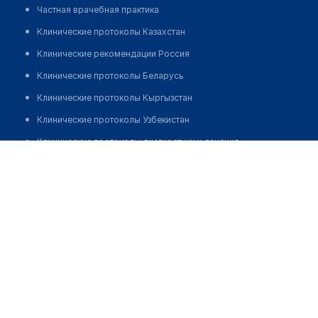
Частная врачебная практика
Клинические протоколы Казахстан
Клинические рекомендации Россия
Клинические протоколы Беларусь
Клинические протоколы Кыргызстан
Клинические протоколы Узбекистан
Клинические протоколы диагностики и лечения
Кудасов Жандос Ерадилович
Обзоры мировой медицинской периодики
Заболевания: обзорные статьи
Новости здравоохранения
Медикаменты
Лабораторные показатели
Медицинские термины
Мобильные приложения
клиникам