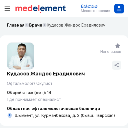
Columbus
Местоположение
Главная
Врачи
Кудасов Жандос Ерадилович
Нет отзывов
Кудасов Жандос Ерадилович
Офтальмолог/ Окулист
Общий стаж (лет): 14
Где принимает специалист
Областная офтальмологическая больница
Шымкент, ул. Курманбекова, д. 2 (бывш. Тверская)