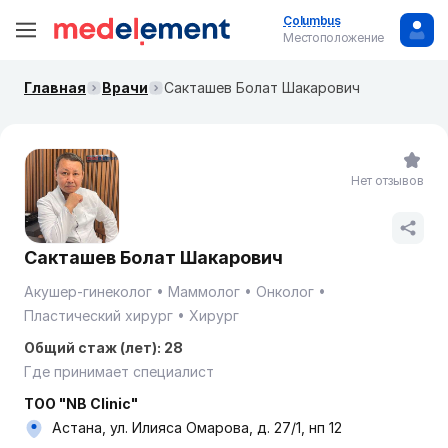
Columbus
Местоположение
Главная
Врачи
Сакташев Болат Шакарович
Нет отзывов
Сакташев Болат Шакарович
Акушер-гинеколог
Маммолог
Онколог
Пластический хирург
Хирург
Общий стаж (лет): 28
Где принимает специалист
ТОО "NB Clinic"
Астана, ул. Илияса Омарова, д. 27/1, нп 12