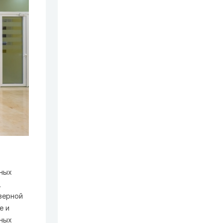
ных
,
зерной
е и
нных