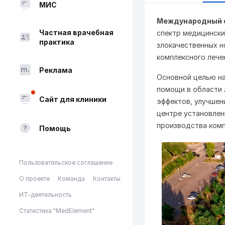
МИС
Международный о
Частная врачебная
спектр медицински
практика
злокачественных 
комплексного лече
Реклама
Основной целью на
помощи в области 
Сайт для клиники
эффектов, улучшени
центре установлен
производства комп
Помощь
Пользовательское соглашение
О проекте
Команда
Контакты
ИТ-деятельность
Статистика "MedElement"