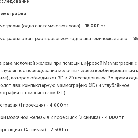
сследований
томография
мография (одна анатомическая зона) -
15 000 тг
мография с контрастированием (одна анатомическая зона) -
3
а рака молочной железы при помощи цифровой Маммографии с
глублённое исследование молочных желез комбинированным
ие), которое объединяет 3D и 2D исследования. Во время одн
одят два: компьютерную маммографию (2D) и углублённое
ографии с томосинтезом (3D).
ография (1 проекция)
-
4 000 тг
ой молочной железы в 2 проекциях (2 снимка) -
4 000 тг
проекциях (4 снимка) -
7 500 тг