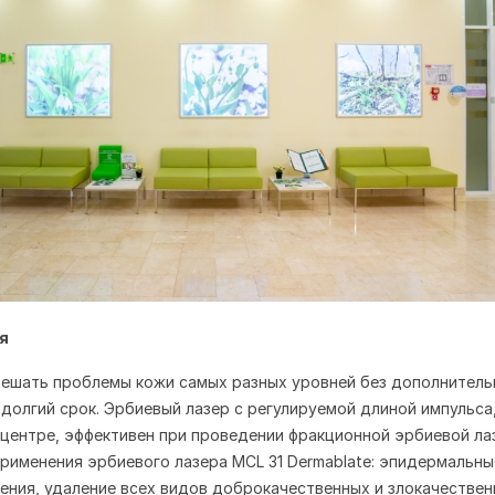
ия
ешать проблемы кожи самых разных уровней без дополнитель
 долгий срок. Эрбиевый лазер с регулируемой длиной импульса
центре, эффективен при проведении фракционной эрбиевой ла
рименения эрбиевого лазера MCL 31 Dermablate: э
пидермальны
ния, у
даление всех видов доброкачественных и злокачестве