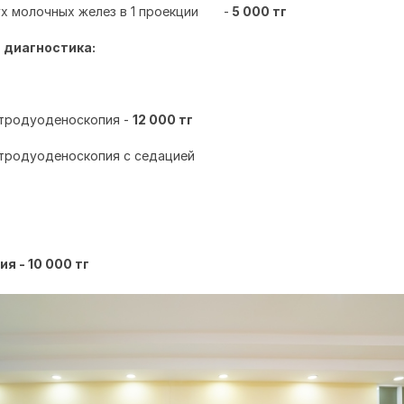
х молочных желез в 1 проекции
-
5 000 тг
 диагностика:
стродуоденоскопия -
12 000 тг
стродуоденоскопия с седацией
ия -
10 000 тг