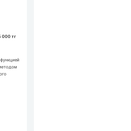
5 000 тг
 функцией
 методом
ого