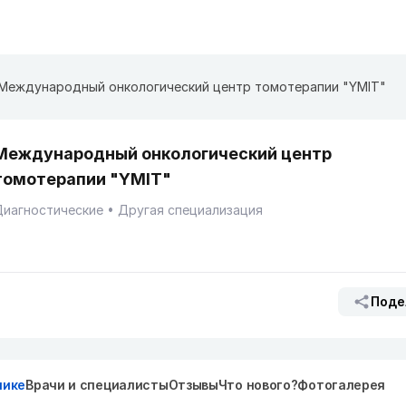
Международный онкологический центр томотерапии "ҮМІТ"
Международный онкологический центр
томотерапии "ҮМІТ"
Диагностические
Другая специализация
Поде
нике
Врачи и специалисты
Отзывы
Что нового?
Фотогалерея