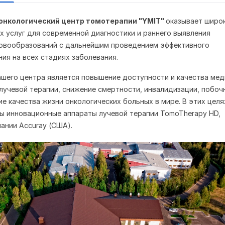
нкологический центр томотерапии "ҮМІТ"
оказывает широ
х услуг для современной диагностики и раннего выявления
новообразований с дальнейшим проведением эффективного
ния на всех стадиях заболевания.
шего центра является повышение доступности и качества ме
лучевой терапии, снижение смертности, инвалидизации, побоч
е качества жизни онкологических больных в мире. В этих целя
ы инновационные аппараты лучевой терапии TomoTherapy HD,
ании Accuray (США).