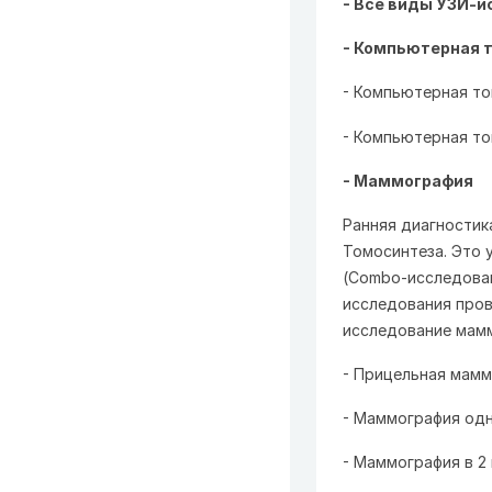
-
Все виды УЗИ-и
- Компьютерная 
- Компьютерная то
- Компьютерная то
- Маммография
Ранняя диагностик
Томосинтеза. Это
у
(Combo-исследован
исследования пров
исследование мамм
- Прицельная мамм
- Маммография одн
- Маммография в 2 