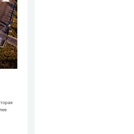
оторая
лее