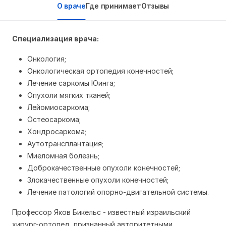
О враче
Где принимает
Отзывы
Специализация врача:
Онкология;
Онкологическая ортопедия конечностей;
Лечение саркомы Юинга;
Опухоли мягких тканей;
Лейомиосаркома;
Остеосаркома;
Хондросаркома;
Аутотрансплантация;
Миеломная болезнь;
Доброкачественные опухоли конечностей;
Злокачественные опухоли конечностей;
Лечение патологий опорно-двигательной системы.
Профессор Яков Бикельс - известный израильский
хирург-ортопед, признанный авторитетными