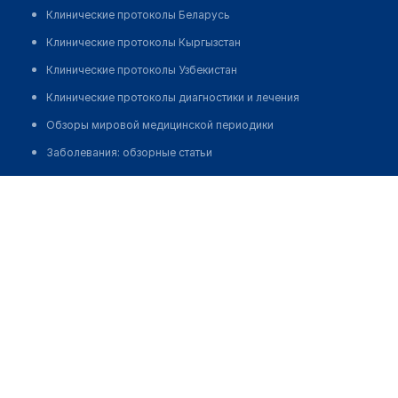
Клинические протоколы Беларусь
Клинические протоколы Кыргызстан
Клинические протоколы Узбекистан
Клинические протоколы диагностики и лечения
Обзоры мировой медицинской периодики
Заболевания: обзорные статьи
Новости здравоохранения
Яков Бикельс
Медикаменты
Лабораторные показатели
Медицинские термины
Мобильные приложения
клиникам
МИС для клиники
МИС для клиники в Казахстане