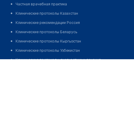
Частная врачебная практика
Клинические протоколы Казахстан
Клинические рекомендации Россия
Клинические протоколы Беларусь
Клинические протоколы Кыргызстан
Клинические протоколы Узбекистан
Клинические протоколы диагностики и лечения
Крылдакова Алуа Сагыновна
Обзоры мировой медицинской периодики
Заболевания: обзорные статьи
Новости здравоохранения
Медикаменты
Лабораторные показатели
Медицинские термины
Мобильные приложения
клиникам