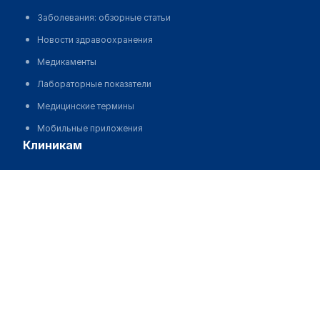
Заболевания: обзорные статьи
Новости здравоохранения
Медикаменты
Лабораторные показатели
Медицинские термины
Мобильные приложения
клиникам
МИС для клиники
Медицинский центр "ДанаМед и К"
МИС для клиники в Казахстане
Позвонить
МИС для клиники в Узбекистане
МИС для клиники в Кыргызстане
МИС для стоматологии
МИС для клиники ВРТ, центра ЭКО
МИС для стационара