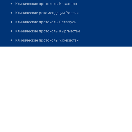
Клинические протоколы Казахстан
Клинические рекомендации Россия
Клинические протоколы Беларусь
Клинические протоколы Кыргызстан
Клинические протоколы Узбекистан
Клинические протоколы диагностики и лечения
Каржаулова Гульмира Срайыловна
Обзоры мировой медицинской периодики
Заболевания: обзорные статьи
Новости здравоохранения
Медикаменты
Лабораторные показатели
Медицинские термины
Мобильные приложения
клиникам
МИС для клиники