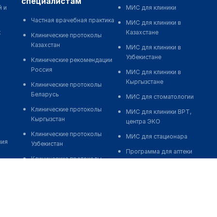
специалистам
й и
МИС для клиники
Частная врачебная практика
МИС для клиники в
к
Казахстане
Клинические протоколы
Казахстан
МИС для клиники в
Узбекистане
Клинические рекомендации
Россия
МИС для клиники в
Кыргызстане
Клинические протоколы
Беларусь
МИС для стоматологии
Клинические протоколы
МИС для клиники ВРТ,
Кыргызстан
центра ЭКО
Клинические протоколы
МИС для стационара
ния
Узбекистан
Программа для аптеки
Клинические протоколы
Автоматизация блока
диагностики и лечения
питания
Обзоры мировой
Реклама и продвижение
медицинской периодики
клиник
Заболевания: обзорные
Разработка сайта клиники