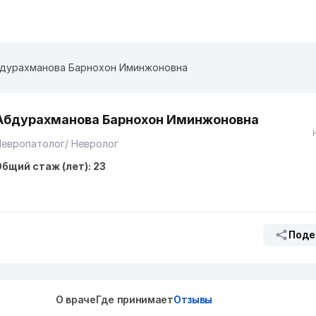
дурахманова Барнохон Иминжоновна
Абдурахманова Барнохон Иминжоновна
европатолог/ Невролог
бщий стаж (лет): 23
Поде
О враче
Где принимает
Отзывы