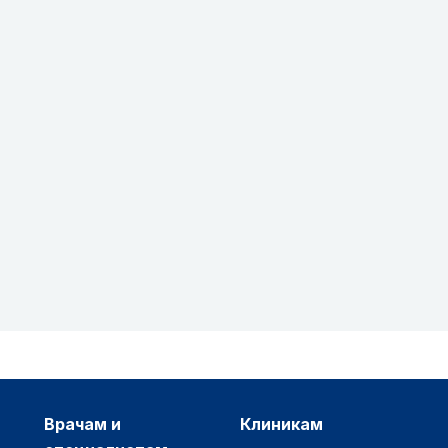
врачам и
клиникам