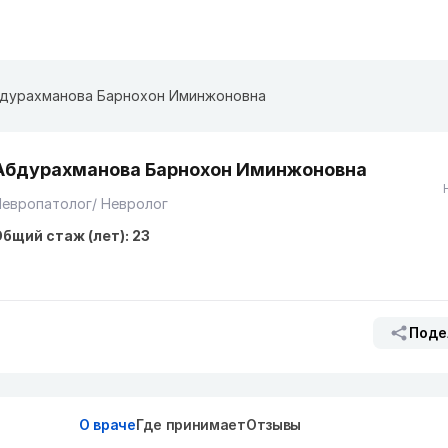
дурахманова Барнохон Иминжоновна
Абдурахманова Барнохон Иминжоновна
европатолог/ Невролог
бщий стаж (лет): 23
Поде
О враче
Где принимает
Отзывы