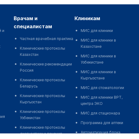
врачам и
клиникам
специалистам
й и
МИС для клиники
Частная врачебная практика
МИС для клиники в
к
Казахстане
Клинические протоколы
Казахстан
МИС для клиники в
Узбекистане
Клинические рекомендации
Россия
МИС для клиники в
Кыргызстане
Клинические протоколы
Беларусь
МИС для стоматологии
Клинические протоколы
МИС для клиники ВРТ,
Кыргызстан
центра ЭКО
Клинические протоколы
МИС для стационара
ния
Узбекистан
Программа для аптеки
Клинические протоколы
Автоматизация блока
диагностики и лечения
питания