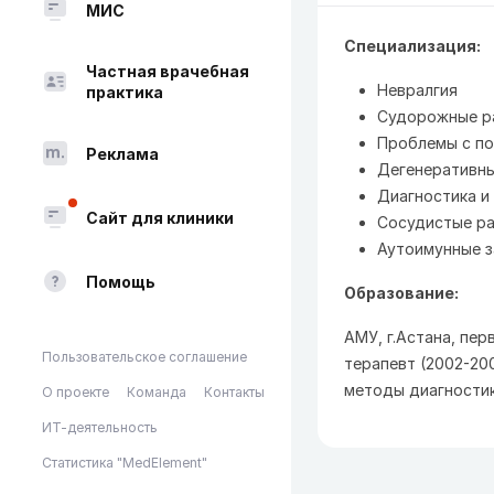
МИС
Специализация:
Частная врачебная
Невралгия
практика
Судорожные р
Проблемы с по
Реклама
Дегенеративны
Диагностика и
Сайт для клиники
Сосудистые ра
Аутоимунные з
Помощь
Образование:
АМУ, г.Астана, пер
Пользовательское соглашение
терапевт (2002-200
методы диагностик
О проекте
Команда
Контакты
ИТ-деятельность
Статистика "MedElement"