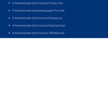
Клинические протоколы Казахстан
Клинические рекомендации Россия
Клинические протоколы Беларусь
Клинические протоколы Кыргызстан
Клинические протоколы Узбекистан
Клинические протоколы диагностики и лечения
Маликова Динара Тохтамуратовна
Обзоры мировой медицинской периодики
Заболевания: обзорные статьи
Новости здравоохранения
Медикаменты
Лабораторные показатели
Медицинские термины
Мобильные приложения
клиникам
МИС для клиники