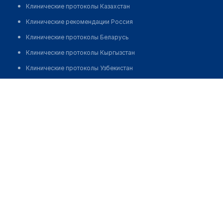
Клинические протоколы Казахстан
Клинические рекомендации Россия
Клинические протоколы Беларусь
Клинические протоколы Кыргызстан
Клинические протоколы Узбекистан
Клинические протоколы диагностики и лечения
Маликова Динара Тохтамуратовна
Обзоры мировой медицинской периодики
Заболевания: обзорные статьи
Новости здравоохранения
Медикаменты
Лабораторные показатели
Медицинские термины
Мобильные приложения
клиникам
МИС для клиники