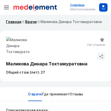
Columbus
Местоположение
Главная
Врачи
Маликова Динара Тохтамуратовна
Нет отзывов
Маликова Динара Тохтамуратовна
Общий стаж (лет): 27
О враче
Где принимает
Отзывы
Специализация врача: