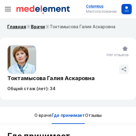
Columbus
Местоположение
Главная
Врачи
Токтамысова Галия Аскаровна
Нет отзывов
Токтамысова Галия Аскаровна
Общий стаж (лет): 34
О враче
Где принимает
Отзывы