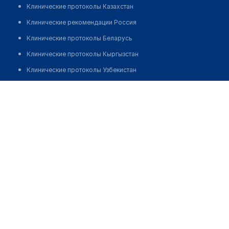
Клинические протоколы Казахстан
Клинические рекомендации Россия
Клинические протоколы Беларусь
Клинические протоколы Кыргызстан
Клинические протоколы Узбекистан
Клинические протоколы диагностики и лечения
Токтамысова Галия Аскаровна
Обзоры мировой медицинской периодики
Заболевания: обзорные статьи
Новости здравоохранения
Медикаменты
Лабораторные показатели
Медицинские термины
Мобильные приложения
клиникам
МИС для клиники