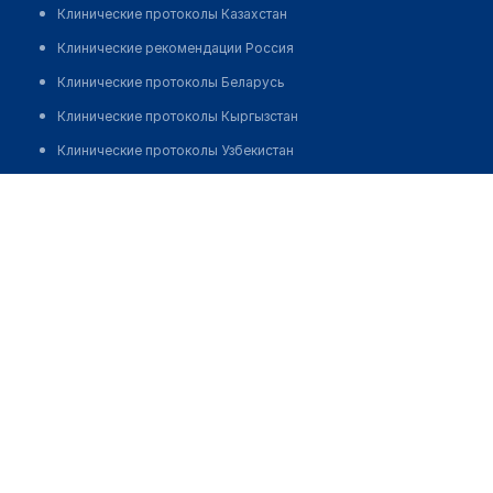
Клинические протоколы Казахстан
Клинические рекомендации Россия
Клинические протоколы Беларусь
Клинические протоколы Кыргызстан
Клинические протоколы Узбекистан
Клинические протоколы диагностики и лечения
Токтамысова Галия Аскаровна
Обзоры мировой медицинской периодики
Заболевания: обзорные статьи
Новости здравоохранения
Медикаменты
Лабораторные показатели
Медицинские термины
Мобильные приложения
клиникам
МИС для клиники