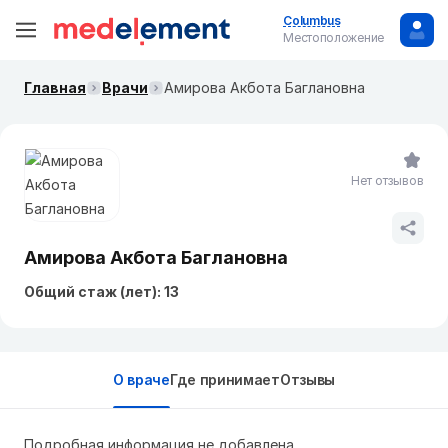
Columbus
Местоположение
Главная
Врачи
Амирова Акбота Баглановна
Нет отзывов
Амирова Акбота Баглановна
Общий стаж (лет): 13
О враче
Где принимает
Отзывы
Подробная информация не добавлена