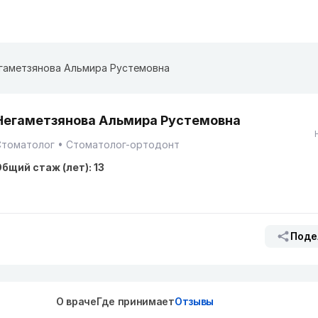
гаметзянова Альмира Рустемовна
Негаметзянова Альмира Рустемовна
Стоматолог
Стоматолог-ортодонт
бщий стаж (лет): 13
Поде
О враче
Где принимает
Отзывы