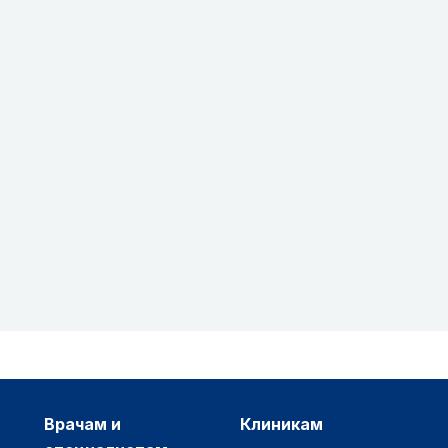
врачам и
клиникам