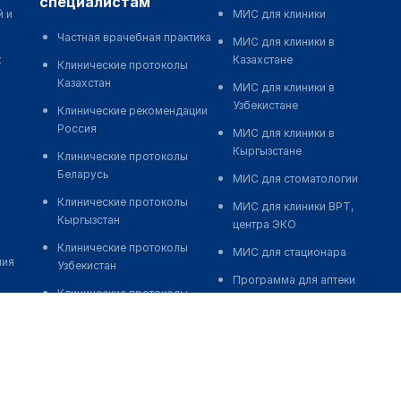
специалистам
й и
МИС для клиники
Частная врачебная практика
МИС для клиники в
к
Казахстане
Клинические протоколы
Казахстан
МИС для клиники в
Узбекистане
Клинические рекомендации
Россия
МИС для клиники в
Кыргызстане
Клинические протоколы
Беларусь
МИС для стоматологии
Клинические протоколы
МИС для клиники ВРТ,
Кыргызстан
центра ЭКО
Клинические протоколы
МИС для стационара
ния
Узбекистан
Программа для аптеки
Клинические протоколы
Автоматизация блока
диагностики и лечения
питания
Обзоры мировой
Реклама и продвижение
медицинской периодики
клиник
Заболевания: обзорные
Разработка сайта клиники