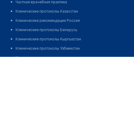
Частная врачебная практика
Клинические протоколы Казахстан
Клинические рекомендации Россия
Клинические протоколы Беларусь
Клинические протоколы Кыргызстан
Клинические протоколы Узбекистан
Клинические протоколы диагностики и лечения
Турабекова Нургуль
Обзоры мировой медицинской периодики
Заболевания: обзорные статьи
Новости здравоохранения
Медикаменты
Лабораторные показатели
Медицинские термины
Мобильные приложения
клиникам