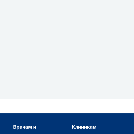
врачам и
клиникам