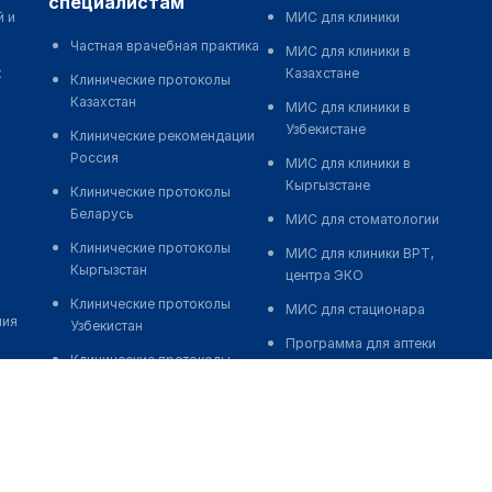
специалистам
й и
МИС для клиники
Частная врачебная практика
МИС для клиники в
к
Казахстане
Клинические протоколы
Казахстан
МИС для клиники в
Узбекистане
Клинические рекомендации
Россия
МИС для клиники в
Кыргызстане
Клинические протоколы
Беларусь
МИС для стоматологии
Клинические протоколы
МИС для клиники ВРТ,
Кыргызстан
центра ЭКО
Клинические протоколы
МИС для стационара
ния
Узбекистан
Программа для аптеки
Клинические протоколы
Автоматизация блока
диагностики и лечения
питания
Обзоры мировой
Реклама и продвижение
медицинской периодики
клиник
Заболевания: обзорные
Разработка сайта клиники