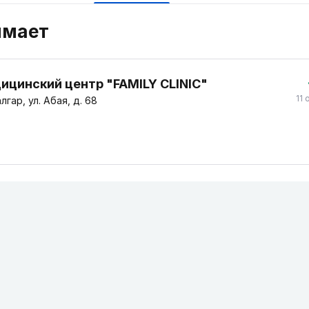
имает
ицинский центр "FAMILY CLINIC"
11 
лгар, ул. Абая, д. 68