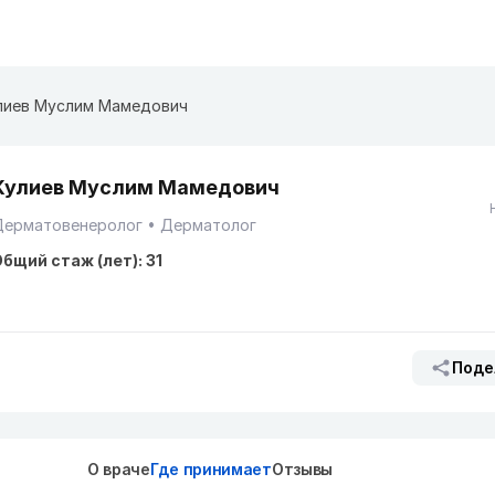
лиев Муслим Мамедович
Кулиев Муслим Мамедович
Дерматовенеролог
Дерматолог
бщий стаж (лет): 31
Поде
О враче
Где принимает
Отзывы