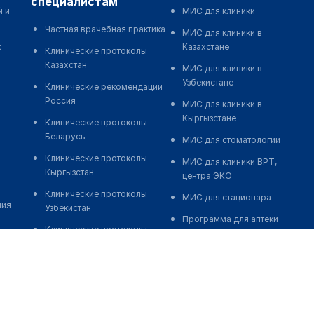
специалистам
й и
МИС для клиники
Частная врачебная практика
МИС для клиники в
к
Казахстане
Клинические протоколы
Казахстан
МИС для клиники в
Узбекистане
Клинические рекомендации
Россия
МИС для клиники в
Кыргызстане
Клинические протоколы
Беларусь
МИС для стоматологии
Клинические протоколы
МИС для клиники ВРТ,
Кыргызстан
центра ЭКО
Клинические протоколы
МИС для стационара
ния
Узбекистан
Программа для аптеки
Клинические протоколы
Автоматизация блока
диагностики и лечения
питания
Обзоры мировой
Реклама и продвижение
медицинской периодики
клиник
Заболевания: обзорные
Разработка сайта клиники