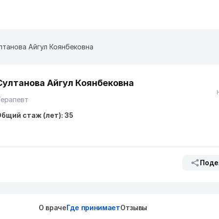
лтанова Айгул Коянбековна
Султанова Айгул Коянбековна
Терапевт
бщий стаж (лет): 35
Поде
О враче
Где принимает
Отзывы