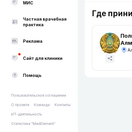
МИС
Где прин
Частная врачебная
практика
Пол
Реклама
Алм
Ал
Сайт для клиники
Помощь
Пользовательское соглашение
О проекте
Команда
Контакты
ИТ-деятельность
Статистика "MedElement"