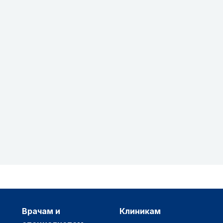
врачам и
клиникам