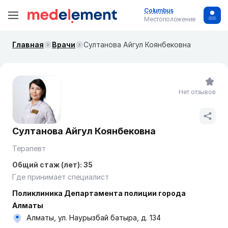
Columbus
Местоположение
Главная
Врачи
Султанова Айгул Коянбековна
Нет отзывов
Султанова Айгул Коянбековна
Терапевт
Общий стаж (лет): 35
Где принимает специалист
Поликлиника Департамента полиции города
Алматы
Алматы, ул. Наурызбай батыра, д. 134