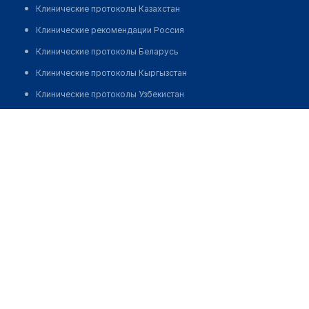
Клинические протоколы Казахстан
Клинические рекомендации Россия
Клинические протоколы Беларусь
Клинические протоколы Кыргызстан
Клинические протоколы Узбекистан
Клинические протоколы диагностики и лечения
Султанова Айгул Коянбековна
Обзоры мировой медицинской периодики
Заболевания: обзорные статьи
Новости здравоохранения
Медикаменты
Лабораторные показатели
Медицинские термины
Мобильные приложения
клиникам
МИС для клиники