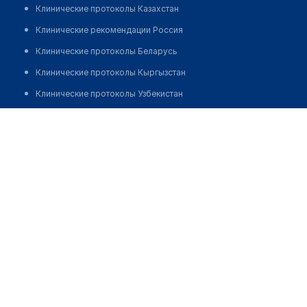
Клинические протоколы Казахстан
Клинические рекомендации Россия
Клинические протоколы Беларусь
Клинические протоколы Кыргызстан
Клинические протоколы Узбекистан
Клинические протоколы диагностики и лечения
Богембаева Гаухар
Обзоры мировой медицинской периодики
Заболевания: обзорные статьи
Новости здравоохранения
Медикаменты
Лабораторные показатели
Медицинские термины
Мобильные приложения
клиникам
МИС для клиники