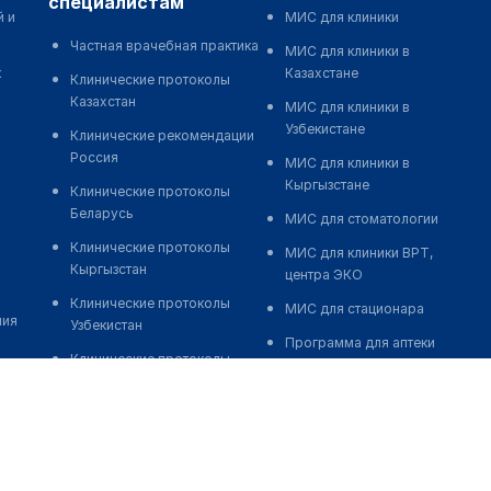
специалистам
й и
МИС для клиники
Частная врачебная практика
МИС для клиники в
к
Казахстане
Клинические протоколы
Казахстан
МИС для клиники в
Узбекистане
Клинические рекомендации
Россия
МИС для клиники в
Кыргызстане
Клинические протоколы
Беларусь
МИС для стоматологии
Клинические протоколы
МИС для клиники ВРТ,
Кыргызстан
центра ЭКО
Клинические протоколы
МИС для стационара
ния
Узбекистан
Программа для аптеки
Клинические протоколы
Автоматизация блока
диагностики и лечения
питания
Обзоры мировой
Реклама и продвижение
медицинской периодики
клиник
Заболевания: обзорные
Разработка сайта клиники