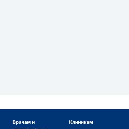
врачам и
клиникам