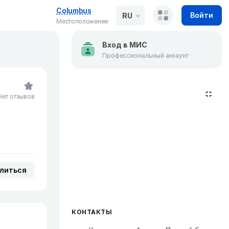
Columbus
Войти
RU
Местоположение
Вход в МИС
Профессиональный аккаунт
Нет отзывов
литься
КОНТАКТЫ