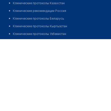
Клинические протоколы Казахстан
Клинические рекомендации Россия
Клинические протоколы Беларусь
Клинические протоколы Кыргызстан
Клинические протоколы Узбекистан
Клинические протоколы диагностики и лечения
Елисеева Нина Павловна
Обзоры мировой медицинской периодики
Заболевания: обзорные статьи
Новости здравоохранения
Медикаменты
Лабораторные показатели
Медицинские термины
Мобильные приложения
клиникам
МИС для клиники