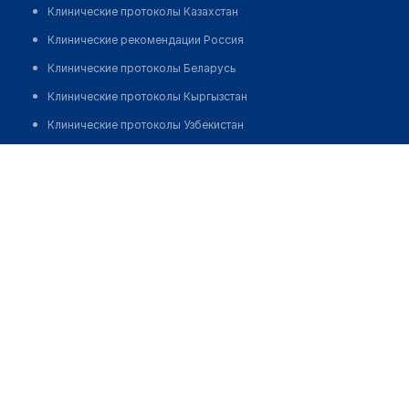
Клинические протоколы Казахстан
Клинические рекомендации Россия
Клинические протоколы Беларусь
Клинические протоколы Кыргызстан
Клинические протоколы Узбекистан
Клинические протоколы диагностики и лечения
Тян Леонид Владимирович
Обзоры мировой медицинской периодики
Заболевания: обзорные статьи
Новости здравоохранения
Медикаменты
Лабораторные показатели
Медицинские термины
Мобильные приложения
клиникам
МИС для клиники