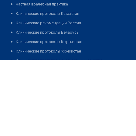
Частная врачебная практика
Клинические протоколы Казахстан
Клинические рекомендации Россия
Клинические протоколы Беларусь
Клинические протоколы Кыргызстан
Клинические протоколы Узбекистан
Клинические протоколы диагностики и лечения
Жылкышбай Салтанат
Обзоры мировой медицинской периодики
Заболевания: обзорные статьи
Новости здравоохранения
Медикаменты
Лабораторные показатели
Медицинские термины
Мобильные приложения
клиникам