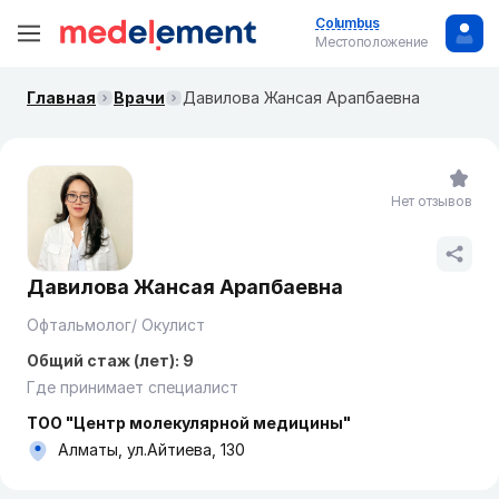
Columbus
Местоположение
Главная
Врачи
Давилова Жансая Арапбаевна
Нет отзывов
Давилова Жансая Арапбаевна
Офтальмолог/ Окулист
Общий стаж (лет): 9
Где принимает специалист
ТОО "Центр молекулярной медицины"
Алматы, ул.Айтиева, 130