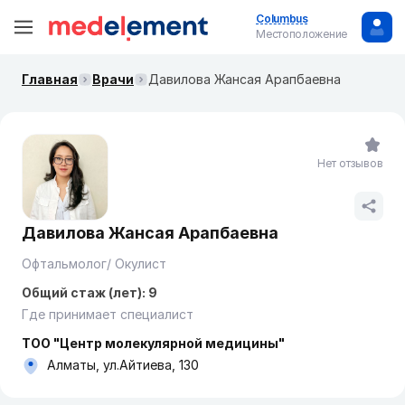
Columbus
Местоположение
Главная
Врачи
Давилова Жансая Арапбаевна
Нет отзывов
Давилова Жансая Арапбаевна
Офтальмолог/ Окулист
Общий стаж (лет): 9
Где принимает специалист
ТОО "Центр молекулярной медицины"
Алматы, ул.Айтиева, 130