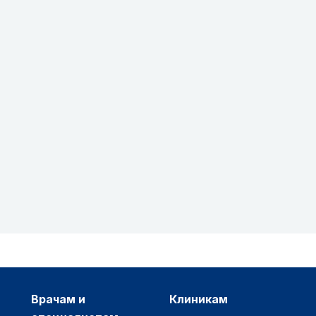
врачам и
клиникам