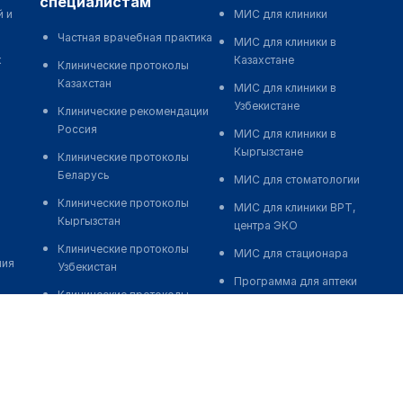
специалистам
й и
МИС для клиники
Частная врачебная практика
МИС для клиники в
к
Казахстане
Клинические протоколы
Казахстан
МИС для клиники в
Узбекистане
Клинические рекомендации
Россия
МИС для клиники в
Кыргызстане
Клинические протоколы
Беларусь
МИС для стоматологии
Клинические протоколы
МИС для клиники ВРТ,
Кыргызстан
центра ЭКО
Клинические протоколы
МИС для стационара
ния
Узбекистан
Программа для аптеки
Клинические протоколы
Автоматизация блока
диагностики и лечения
питания
Обзоры мировой
Реклама и продвижение
медицинской периодики
клиник
Заболевания: обзорные
Разработка сайта клиники