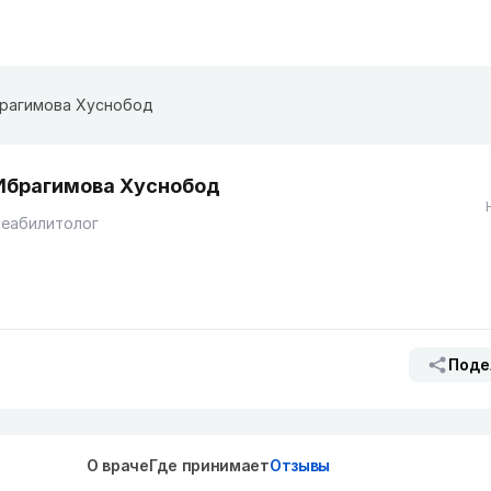
рагимова Хуснобод
Ибрагимова Хуснобод
Реабилитолог
Поде
О враче
Где принимает
Отзывы