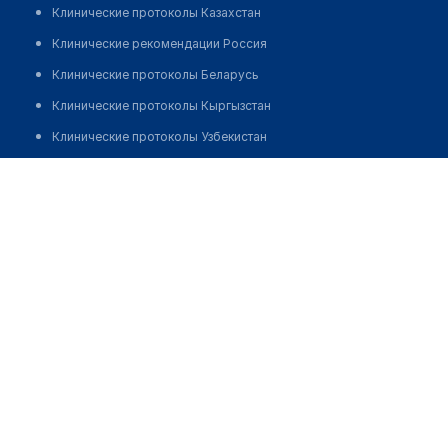
Клинические протоколы Казахстан
Клинические рекомендации Россия
Клинические протоколы Беларусь
Клинические протоколы Кыргызстан
Клинические протоколы Узбекистан
Клинические протоколы диагностики и лечения
Ибрагимова Хуснобод
Обзоры мировой медицинской периодики
Заболевания: обзорные статьи
Новости здравоохранения
Медикаменты
Лабораторные показатели
Медицинские термины
Мобильные приложения
клиникам
МИС для клиники