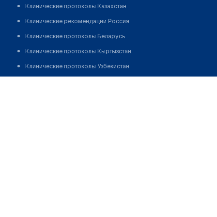
Клинические протоколы Казахстан
Клинические рекомендации Россия
Клинические протоколы Беларусь
Клинические протоколы Кыргызстан
Клинические протоколы Узбекистан
Клинические протоколы диагностики и лечения
Карибаев Куаныш Турсынбекулы
Обзоры мировой медицинской периодики
Заболевания: обзорные статьи
Новости здравоохранения
Медикаменты
Лабораторные показатели
Медицинские термины
Мобильные приложения
клиникам
МИС для клиники