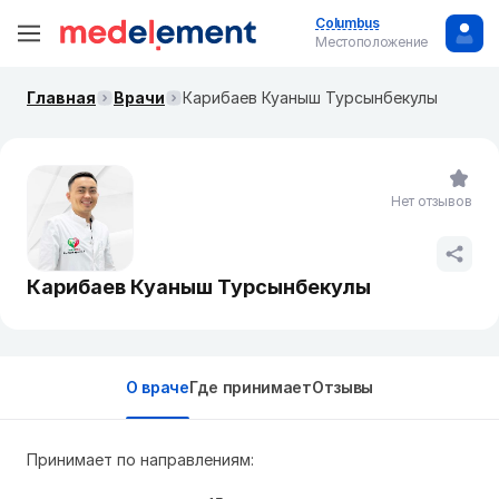
Columbus
Местоположение
Главная
Врачи
Карибаев Куаныш Турсынбекулы
Нет отзывов
Карибаев Куаныш Турсынбекулы
О враче
Где принимает
Отзывы
Принимает по направлениям: