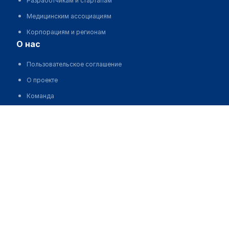
Разработчикам и стартапам
Медицинским ассоциациям
Корпорациям и регионам
о нас
Пользовательское соглашение
О проекте
Команда
Статистика "МедЭлемент"
Карибаев Куаныш Турсынбекулы
Контакты
Выходные данные
medelement global
Русская версия
Қазақша нұсқасы
O'zbekcha versiyasi
English version