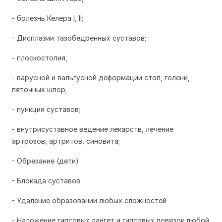
- болезнь Келера I, II;
- Дисплазии тазобедренных суставов;
- плоскостопия,
- варусной и вальгусной деформации стоп, голени,
пяточных шпор;
- пункция суставов;
- внутрисуставное ведение лекарств, лечение
артрозов, артритов, синовита;
- Обрезание (дети)
- Блокада суставов
- Удаление образовании любых сложностей
- Наложение гипсовых лангет и гипсовых повязок любой