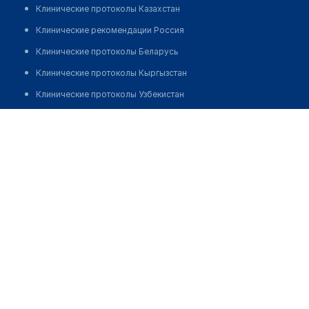
Клинические протоколы Казахстан
Клинические рекомендации Россия
Клинические протоколы Беларусь
Клинические протоколы Кыргызстан
Клинические протоколы Узбекистан
Клинические протоколы диагностики и лечения
Ердаулетова Енлик Бауыржанкызы
Обзоры мировой медицинской периодики
Заболевания: обзорные статьи
Новости здравоохранения
Медикаменты
Лабораторные показатели
Медицинские термины
Мобильные приложения
клиникам
МИС для клиники