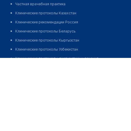
Частная врачебная практика
Клинические протоколы Казахстан
Клинические рекомендации Россия
Клинические протоколы Беларусь
Клинические протоколы Кыргызстан
Клинические протоколы Узбекистан
Клинические протоколы диагностики и лечения
Ли Александр Петрович
Обзоры мировой медицинской периодики
Заболевания: обзорные статьи
Новости здравоохранения
Медикаменты
Лабораторные показатели
Медицинские термины
Мобильные приложения
клиникам