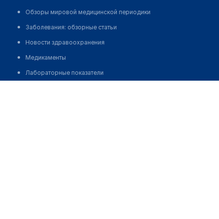
Обзоры мировой медицинской периодики
Заболевания: обзорные статьи
Новости здравоохранения
Медикаменты
Лабораторные показатели
Медицинский центр "MEDLINE"
Медицинские термины
Мобильные приложения
Позвонить
клиникам
МИС для клиники
МИС для клиники в Казахстане
МИС для клиники в Узбекистане
МИС для клиники в Кыргызстане
МИС для стоматологии
МИС для клиники ВРТ, центра ЭКО