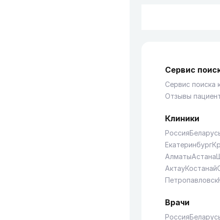
Сервис поиск
Сервис поиска 
Отзывы пациен
Клиники
Россия
Беларус
Екатеринбург
К
Алматы
Астана
Актау
Костанай
Петропавловск
Врачи
Россия
Беларус