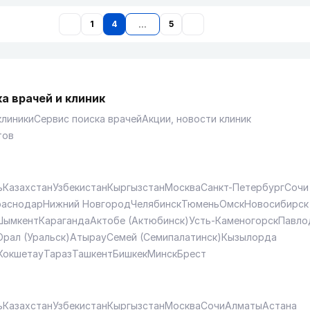
1
4
5
а врачей и клиник
клиники
Сервис поиска врачей
Акции, новости клиник
тов
ь
Казахстан
Узбекистан
Кыргызстан
Москва
Санкт-Петербург
Сочи
раснодар
Нижний Новгород
Челябинск
Тюмень
Омск
Новосибирск
Шымкент
Караганда
Актобе (Актюбинск)
Усть-Каменогорск
Павло
Орал (Уральск)
Атырау
Семей (Семипалатинск)
Кызылорда
Кокшетау
Тараз
Ташкент
Бишкек
Минск
Брест
ь
Казахстан
Узбекистан
Кыргызстан
Москва
Сочи
Алматы
Астана