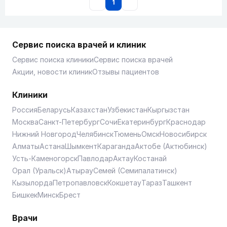
1
Сервис поиска врачей и клиник
Сервис поиска клиники
Сервис поиска врачей
Акции, новости клиник
Отзывы пациентов
Клиники
Россия
Беларусь
Казахстан
Узбекистан
Кыргызстан
Москва
Санкт-Петербург
Сочи
Екатеринбург
Краснодар
Нижний Новгород
Челябинск
Тюмень
Омск
Новосибирск
Алматы
Астана
Шымкент
Караганда
Актобе (Актюбинск)
Усть-Каменогорск
Павлодар
Актау
Костанай
Орал (Уральск)
Атырау
Семей (Семипалатинск)
Кызылорда
Петропавловск
Кокшетау
Тараз
Ташкент
Бишкек
Минск
Брест
Врачи