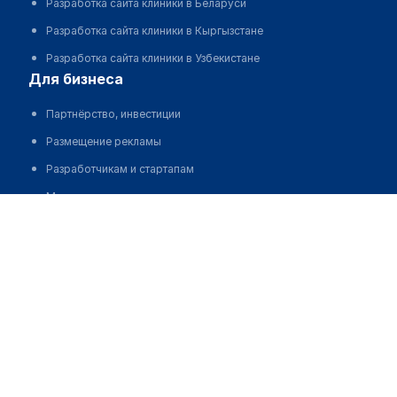
Разработка сайта клиники в Беларуси
Разработка сайта клиники в Кыргызстане
Разработка сайта клиники в Узбекистане
для бизнеса
Партнёрство, инвестиции
Размещение рекламы
Разработчикам и стартапам
Медицинским ассоциациям
Корпорациям и регионам
о нас
Пользовательское соглашение
О проекте
Команда
Статистика "МедЭлемент"
Контакты