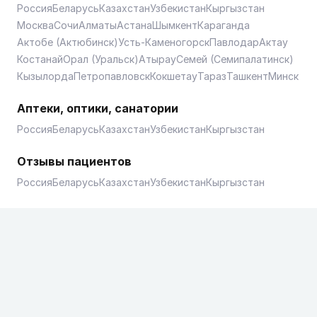
Россия
Беларусь
Казахстан
Узбекистан
Кыргызстан
Москва
Сочи
Алматы
Астана
Шымкент
Караганда
Актобе (Актюбинск)
Усть-Каменогорск
Павлодар
Актау
Костанай
Орал (Уральск)
Атырау
Семей (Семипалатинск)
Кызылорда
Петропавловск
Кокшетау
Тараз
Ташкент
Минск
Аптеки, оптики, санатории
Россия
Беларусь
Казахстан
Узбекистан
Кыргызстан
Отзывы пациентов
Россия
Беларусь
Казахстан
Узбекистан
Кыргызстан