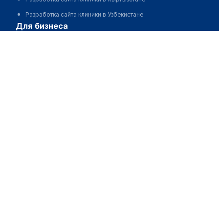
Разработка сайта клиники в Узбекистане
для бизнеса
Партнёрство, инвестиции
Размещение рекламы
Разработчикам и стартапам
Медицинским ассоциациям
Корпорациям и регионам
о нас
Пользовательское соглашение
О проекте
Команда
Статистика "МедЭлемент"
Контакты
Выходные данные