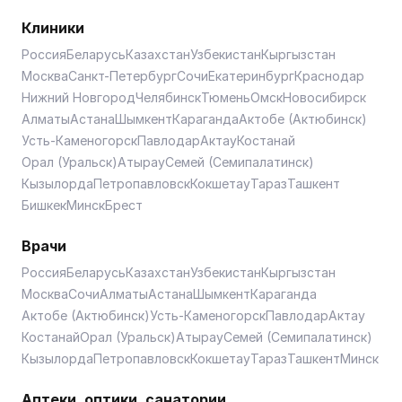
Клиники
Россия
Беларусь
Казахстан
Узбекистан
Кыргызстан
Москва
Санкт-Петербург
Сочи
Екатеринбург
Краснодар
Нижний Новгород
Челябинск
Тюмень
Омск
Новосибирск
Алматы
Астана
Шымкент
Караганда
Актобе (Актюбинск)
Усть-Каменогорск
Павлодар
Актау
Костанай
Орал (Уральск)
Атырау
Семей (Семипалатинск)
Кызылорда
Петропавловск
Кокшетау
Тараз
Ташкент
Бишкек
Минск
Брест
Врачи
Россия
Беларусь
Казахстан
Узбекистан
Кыргызстан
Москва
Сочи
Алматы
Астана
Шымкент
Караганда
Актобе (Актюбинск)
Усть-Каменогорск
Павлодар
Актау
Костанай
Орал (Уральск)
Атырау
Семей (Семипалатинск)
Кызылорда
Петропавловск
Кокшетау
Тараз
Ташкент
Минск
Аптеки, оптики, санатории