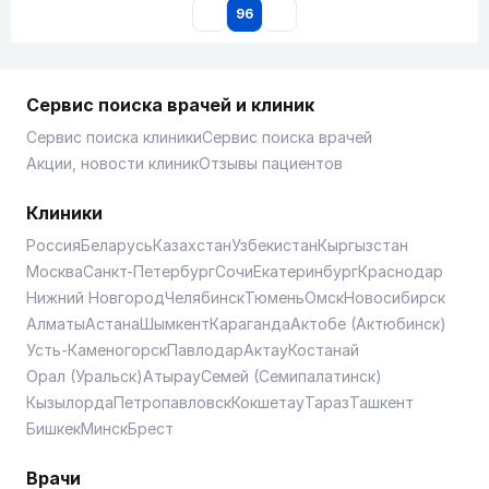
96
Сервис поиска врачей и клиник
Сервис поиска клиники
Сервис поиска врачей
Акции, новости клиник
Отзывы пациентов
Клиники
Россия
Беларусь
Казахстан
Узбекистан
Кыргызстан
Москва
Санкт-Петербург
Сочи
Екатеринбург
Краснодар
Нижний Новгород
Челябинск
Тюмень
Омск
Новосибирск
Алматы
Астана
Шымкент
Караганда
Актобе (Актюбинск)
Усть-Каменогорск
Павлодар
Актау
Костанай
Орал (Уральск)
Атырау
Семей (Семипалатинск)
Кызылорда
Петропавловск
Кокшетау
Тараз
Ташкент
Бишкек
Минск
Брест
Врачи