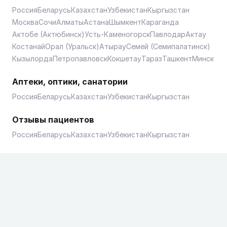
Россия
Беларусь
Казахстан
Узбекистан
Кыргызстан
Москва
Сочи
Алматы
Астана
Шымкент
Караганда
Актобе (Актюбинск)
Усть-Каменогорск
Павлодар
Актау
Костанай
Орал (Уральск)
Атырау
Семей (Семипалатинск)
Кызылорда
Петропавловск
Кокшетау
Тараз
Ташкент
Минск
Аптеки, оптики, санатории
Россия
Беларусь
Казахстан
Узбекистан
Кыргызстан
Отзывы пациентов
Россия
Беларусь
Казахстан
Узбекистан
Кыргызстан