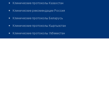
Клинические протоколы Казахстан
Клинические рекомендации Россия
Клинические протоколы Беларусь
Клинические протоколы Кыргызстан
Клинические протоколы Узбекистан
Клинические протоколы диагностики и лечения
Медицинский центр "ЖЕМЧУЖИНА ПОДОЛЬЯ" на
Горького
Обзоры мировой медицинской периодики
Заболевания: обзорные статьи
Позвонить
Новости здравоохранения
Медикаменты
Лабораторные показатели
Медицинские термины
Мобильные приложения
клиникам
МИС для клиники