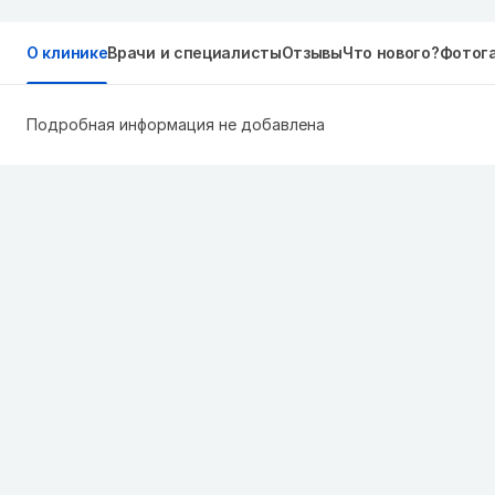
О клинике
Врачи и специалисты
Отзывы
Что нового?
Фотог
Подробная информация не добавлена