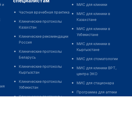
специалистам
й и
МИС для клиники
Частная врачебная практика
МИС для клиники в
к
Казахстане
Клинические протоколы
Казахстан
МИС для клиники в
Узбекистане
Клинические рекомендации
Россия
МИС для клиники в
Кыргызстане
Клинические протоколы
Беларусь
МИС для стоматологии
Клинические протоколы
МИС для клиники ВРТ,
Кыргызстан
центра ЭКО
Клинические протоколы
МИС для стационара
ния
Узбекистан
Программа для аптеки
Клинические протоколы
Автоматизация блока
диагностики и лечения
питания
Обзоры мировой
Реклама и продвижение
медицинской периодики
клиник
Заболевания: обзорные
Разработка сайта клиники