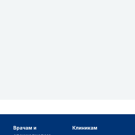
врачам и
клиникам