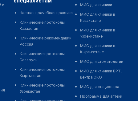
специалистам
й и
МИС для клиники
Частная врачебная практика
МИС для клиники в
к
Казахстане
Клинические протоколы
Казахстан
МИС для клиники в
Узбекистане
Клинические рекомендации
Россия
МИС для клиники в
Кыргызстане
Клинические протоколы
Беларусь
МИС для стоматологии
Клинические протоколы
МИС для клиники ВРТ,
Кыргызстан
центра ЭКО
Клинические протоколы
МИС для стационара
ния
Узбекистан
Программа для аптеки
Клинические протоколы
Автоматизация блока
диагностики и лечения
питания
Обзоры мировой
Реклама и продвижение
медицинской периодики
клиник
Заболевания: обзорные
Разработка сайта клиники