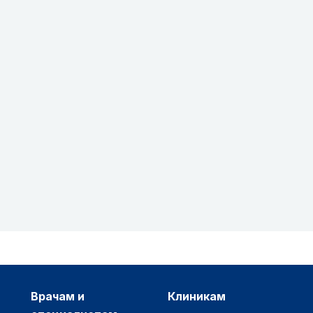
врачам и
клиникам