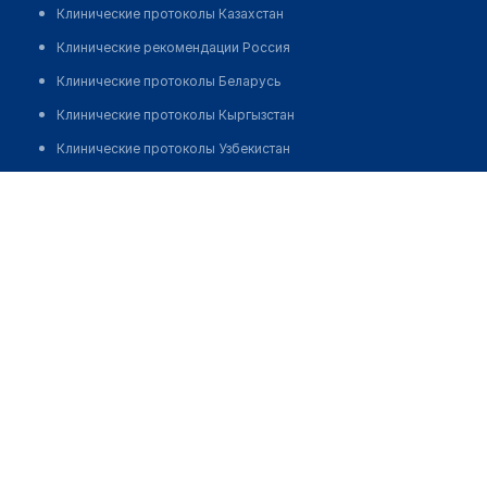
Клинические протоколы Казахстан
Клинические рекомендации Россия
Клинические протоколы Беларусь
Клинические протоколы Кыргызстан
Клинические протоколы Узбекистан
Клинические протоколы диагностики и лечения
Медицинский пункт с. Новогречановка
Обзоры мировой медицинской периодики
Позвонить
Заболевания: обзорные статьи
Новости здравоохранения
Медикаменты
Лабораторные показатели
Медицинские термины
Мобильные приложения
клиникам
МИС для клиники