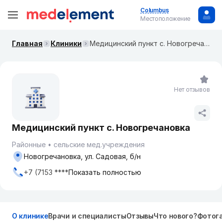
Columbus
Местоположение
Главная
Клиники
Медицинский пункт с. Новогречановка
Нет отзывов
Медицинский пункт с. Новогречановка
Районные
сельские мед.учреждения
Новогречановка, ул. Садовая, б/н
+7 (7153 ****
Показать полностью
О клинике
Врачи и специалисты
Отзывы
Что нового?
Фотог