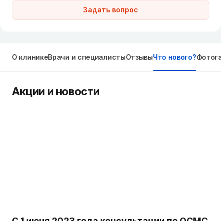
Задать вопрос
О клинике
Врачи и специалисты
Отзывы
Что нового?
Фотог
Акции и новости
С 1 июня 2023 года консультации по ОСМС