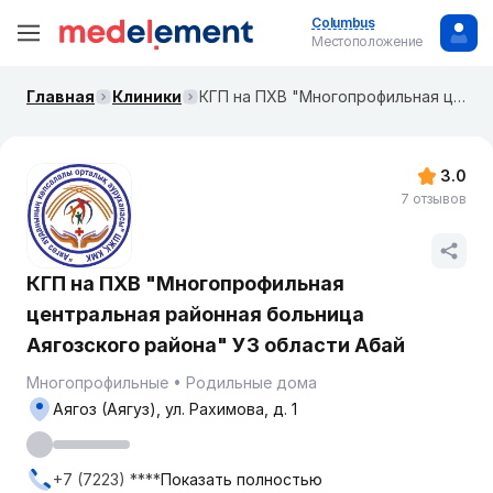
Columbus
Местоположение
Главная
Клиники
КГП на ПХВ "Многопрофильная центральная районная больница Аягозского района" УЗ области Абай
3.0
7 отзывов
КГП на ПХВ "Многопрофильная
центральная районная больница
Аягозского района" УЗ области Абай
Многопрофильные
Родильные дома
Аягоз (Аягуз), ул. Рахимова, д. 1
+7 (7223) ****
Показать полностью