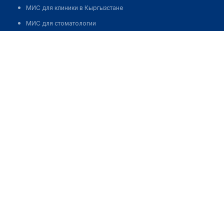
МИС для клиники в Кыргызстане
МИС для стоматологии
КГП на ПХВ "Многопрофильная центральная районная
МИС для клиники ВРТ, центра ЭКО
больница Аягозского района" УЗ области Абай
МИС для стационара
Позвонить
Программа для аптеки
Автоматизация блока питания
Реклама и продвижение клиник
Разработка сайта клиники
Разработка сайта клиники в России
Разработка сайта клиники в Казахстане
Разработка сайта клиники в Беларуси
Разработка сайта клиники в Кыргызстане
Разработка сайта клиники в Узбекистане
для бизнеса