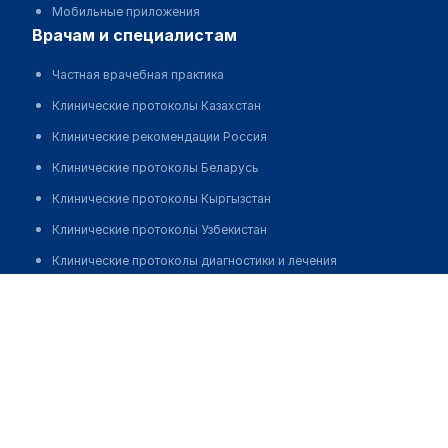
Мобильные приложения
врачам и специалистам
Частная врачебная практика
Клинические протоколы Казахстан
Клинические рекомендации Россия
Клинические протоколы Беларусь
Клинические протоколы Кыргызстан
Клинические протоколы Узбекистан
Клинические протоколы диагностики и лечения
Клиника здоровья суставов "MIRAMED CLINIC"
Обзоры мировой медицинской периодики
Заболевания: обзорные статьи
Позвонить
Новости здравоохранения
Медикаменты
Лабораторные показатели
Медицинские термины